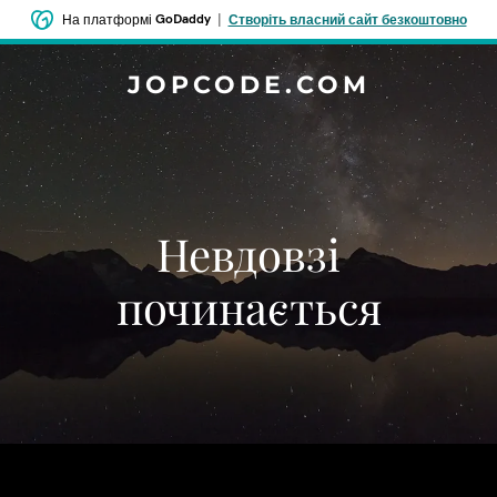
GoDaddy
|
На платформі
Створіть власний сайт безкоштовно
JOPCODE.COM
Невдовзі
починається